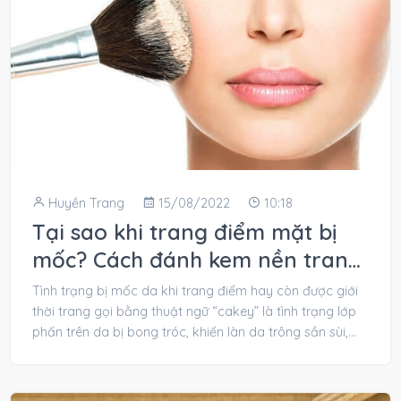
Huyền Trang
15/08/2022
10:18
Tại sao khi trang điểm mặt bị
mốc? Cách đánh kem nền trang
điểm không bị mốc
Tình trạng bị mốc da khi trang điểm hay còn được giới
thời trang gọi bằng thuật ngữ “cakey” là tình trạng lớp
phấn trên da bị bong tróc, khiến làn da trông sần sùi,...