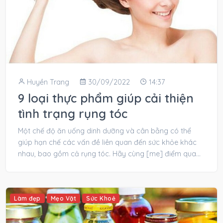
Huyền Trang
30/09/2022
14:37
9 loại thực phẩm giúp cải thiện
tình trạng rụng tóc
Một chế độ ăn uống dinh dưỡng và cân bằng có thể
giúp hạn chế các vấn đề liên quan đến sức khỏe khác
nhau, bao gồm cả rụng tóc. Hãy cùng [me] điểm qua...
Làm đẹp
Mẹo Vặt
Sức Khoẻ