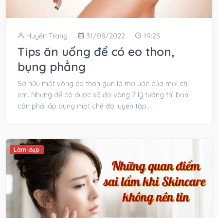
Huyền Trang
31/08/2022
19:25
Tips ăn uống để có eo thon,
bụng phẳng
Sở hữu một vòng eo thon gọn là mơ ước của mọi chị
em. Nhưng để có được số đo vòng 2 lý tưởng thì bạn
cần phải áp dụng một chế độ luyện tập...
Làm đẹp