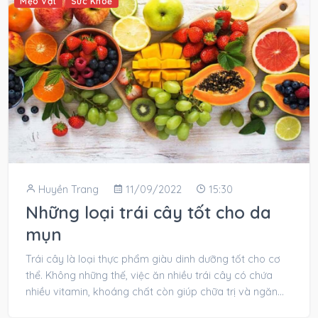
Mẹo Vặt
Sức Khoẻ
Huyền Trang
11/09/2022
15:30
Những loại trái cây tốt cho da
mụn
Trái cây là loại thực phẩm giàu dinh dưỡng tốt cho cơ
thể. Không những thế, việc ăn nhiều trái cây có chứa
nhiều vitamin, khoáng chất còn giúp chữa trị và ngăn
ngừa mụn hiệu...