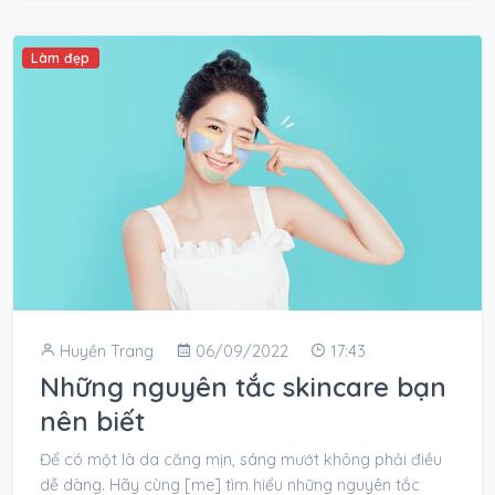
Làm đẹp
Huyền Trang
06/09/2022
17:43
Những nguyên tắc skincare bạn
nên biết
Để có một là da căng mịn, sáng mướt không phải điều
dễ dàng. Hãy cùng [me] tìm hiểu những nguyên tắc