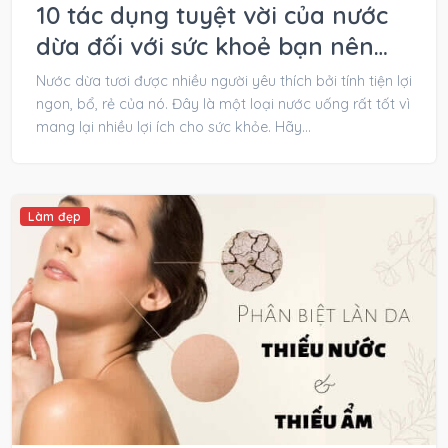
10 tác dụng tuyệt vời của nước
dừa đối với sức khoẻ bạn nên
biết
Nước dừa tươi được nhiều người yêu thích bởi tính tiện lợi
ngon, bổ, rẻ của nó. Đây là một loại nước uống rất tốt vì
mang lại nhiều lợi ích cho sức khỏe. Hãy...
Làm đẹp