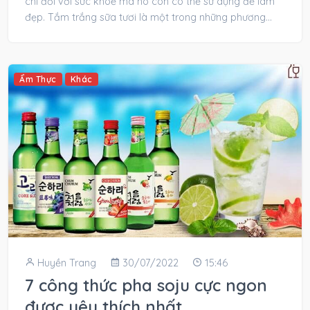
chỉ đối với sức khoẻ mà nó còn có thể sử dụng để làm
đẹp. Tắm trắng sữa tươi là một trong những phương
pháp...
Ẩm Thực
Khác
Huyền Trang
30/07/2022
15:46
7 công thức pha soju cực ngon
được yêu thích nhất