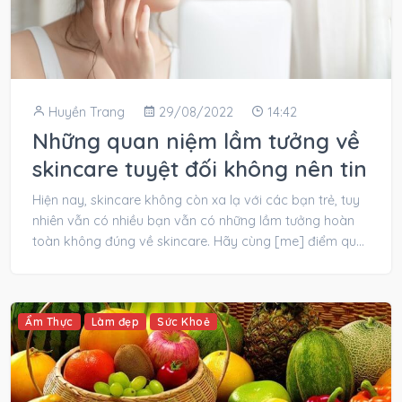
Huyền Trang
29/08/2022
14:42
Những quan niệm lầm tưởng về
skincare tuyệt đối không nên tin
Hiện nay, skincare không còn xa lạ với các bạn trẻ, tuy
nhiên vẫn có nhiều bạn vẫn có những lầm tưởng hoàn
toàn không đúng về skincare. Hãy cùng [me] điểm qua
những quan...
Ẩm Thực
Làm đẹp
Sức Khoẻ