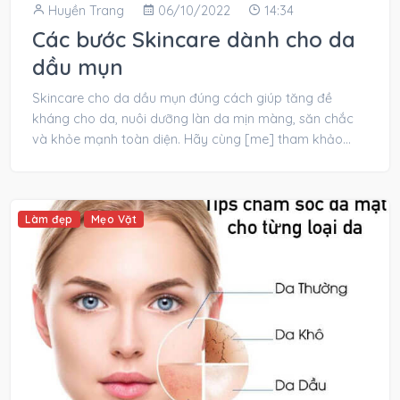
Huyền Trang
06/10/2022
14:34
Các bước Skincare dành cho da
dầu mụn
Skincare cho da dầu mụn đúng cách giúp tăng đề
kháng cho da, nuôi dưỡng làn da mịn màng, săn chắc
và khỏe mạnh toàn diện. Hãy cùng [me] tham khảo
các bước skincare dành...
Làm đẹp
Mẹo Vặt