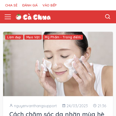
CHIA SẺ
ĐÁNH GIÁ
VÀO BẾP
Làm đẹp
Mẹo Vặt
Mỹ Phẩm - Trang điểm
nguyenvanthangsupport
24/03/2023
21:36
Cách chăm sóc da nhờn mùa hè