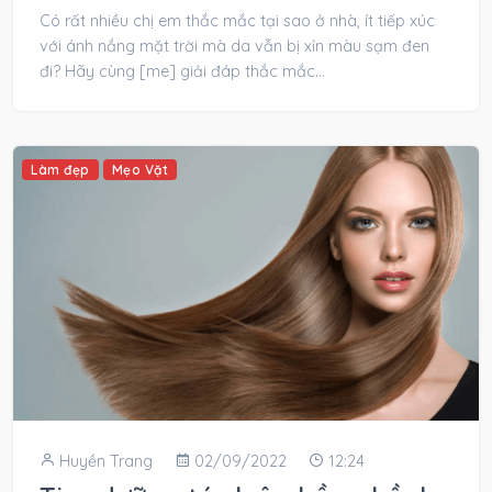
Có rất nhiều chị em thắc mắc tại sao ở nhà, ít tiếp xúc
với ánh nắng mặt trời mà da vẫn bị xỉn màu sạm đen
đi? Hãy cùng [me] giải đáp thắc mắc...
Làm đẹp
Mẹo Vặt
Huyền Trang
02/09/2022
12:24