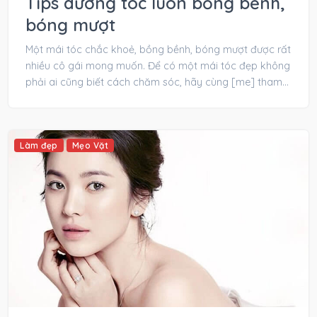
Tips dưỡng tóc luôn bồng bềnh,
bóng mượt
Một mái tóc chắc khoẻ, bồng bềnh, bóng mượt được rất
nhiều cô gái mong muốn. Để có một mái tóc đẹp không
phải ai cũng biết cách chăm sóc, hãy cùng [me] tham
khảo...
Làm đẹp
Mẹo Vặt