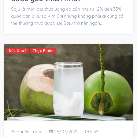
Soju là một loại thức uống có cồn nhẹ từ 12% đến 35%
quốc dân ở xứ sở Kim Chi nhưng không phải ai cũng có
thể thưởng thức được. Để Soju trở nên ngon...
Sức Khoẻ
Thực Phẩm
Huyền Trang
26/07/2022
8:39