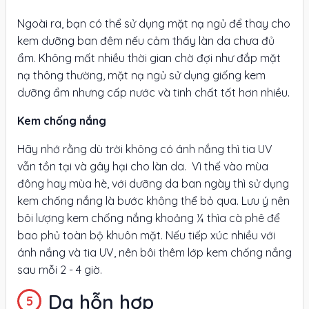
Ngoài ra, bạn có thể sử dụng mặt nạ ngủ để thay cho
kem dưỡng ban đêm nếu cảm thấy làn da chưa đủ
ẩm. Không mất nhiều thời gian chờ đợi như đắp mặt
nạ thông thường, mặt nạ ngủ sử dụng giống kem
dưỡng ẩm nhưng cấp nước và tinh chất tốt hơn nhiều.
Kem chống nắng
Hãy nhớ rằng dù trời không có ánh nắng thì tia UV
vẫn tồn tại và gây hại cho làn da. Vì thế vào mùa
đông hay mùa hè, với dưỡng da ban ngày thì sử dụng
kem chống nắng là bước không thể bỏ qua. Lưu ý nên
bôi lượng kem chống nắng khoảng ¼ thìa cà phê để
bao phủ toàn bộ khuôn mặt. Nếu tiếp xúc nhiều với
ánh nắng và tia UV, nên bôi thêm lớp kem chống nắng
sau mỗi 2 - 4 giờ.
Da hỗn hợp