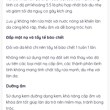
tính có độ pH khoảng 5.5 là phù hợp nhất bởi dịu nhẹ
và giảm tối đa nguy cơ gây kích ứng.
Lưu ý:
không nên rửa mặt với nước nóng sẽ khiến làn
da càng khô ráp, thiếu ẩm và dễ bong tróc hơn.
Đắp mặt nạ và tẩy tế bào chết
Đối với da khô chỉ nên tẩy tế bào chết 1 tuần 1 lần.
Không nên sử dụng mặt nạ đất sét mà thay vào đó
ưu tiên các loại mặt nạ cấp ẩm, các thành phần lành
tính không mang tính chất tẩy rửa mạnh, dịu nhẹ với
làn da.
Dưỡng ẩm
Sử dụng kem dưỡng dạng kem, khả năng cấp ẩm và
khóa ẩm tốt giúp làn da trở nên mềm mại, tránh bong
tróc.