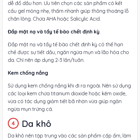
dễ đổ dầu hơn. Ưu tiên chọn các sản phẩm có kết
cấu gel mỏng nhẹ, thấm nhanh giúp thông thoáng lỗ
chân lông. Chứa AHA hoặc Salicylic Acid.
Đắp mặt nạ và tẩy tế bào chết định kỳ
Đắp mặt nạ và tẩy tế bào chết định kỳ có thể hạn
chế được sự tiết dầu, ngăn ngừa mụn và lão hóa cho
da. Chỉ nên áp dụng 2-3 lần/tuần.
Kem chống nắng
Sử dụng kem chống nắng khi đi ra ngoài. Nên sử dụng
các loại kem chứa titanium dioxide hoặc kẽm oxide,
vừa có tác dụng giảm tiết bã nhờn vừa giúp ngăn
ngừa mụn trứng cá.
Da khô
Da khô nên tập trung vào các sản phẩm cấp ẩm, làm