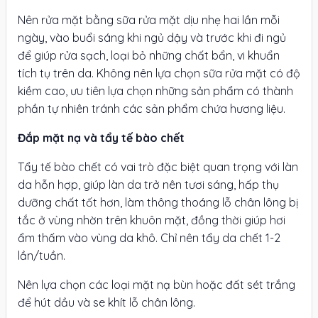
Nên rửa mặt bằng sữa rửa mặt dịu nhẹ hai lần mỗi
ngày, vào buổi sáng khi ngủ dậy và trước khi đi ngủ
để giúp rửa sạch, loại bỏ những chất bẩn, vi khuẩn
tích tụ trên da. Không nên lựa chọn sữa rửa mặt có độ
kiềm cao, ưu tiên lựa chọn những sản phẩm có thành
phần tự nhiên tránh các sản phẩm chứa hương liệu.
Đắp mặt nạ và tẩy tế bào chết
Tẩy tế bào chết có vai trò đặc biệt quan trọng với làn
da hỗn hợp, giúp làn da trở nên tươi sáng, hấp thụ
dưỡng chất tốt hơn, làm thông thoáng lỗ chân lông bị
tắc ở vùng nhờn trên khuôn mặt, đồng thời giúp hơi
ẩm thấm vào vùng da khô. Chỉ nên tẩy da chết 1-2
lần/tuần.
Nên lựa chọn các loại mặt nạ bùn hoặc đất sét trắng
để hút dầu và se khít lỗ chân lông.