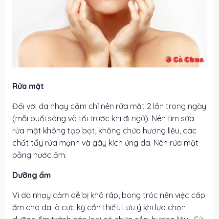
Rửa mặt
Đối với da nhạy cảm chỉ nên rửa mặt 2 lần trong ngày
(mỗi buổi sáng và tối trước khi đi ngủ). Nên tìm sữa
rửa mặt không tạo bọt, không chứa hương liệu, các
chất tẩy rửa mạnh và gây kích ứng da. Nên rửa mặt
bằng nước ấm.
Dưỡng ẩm
Vì da nhạy cảm dễ bị khô ráp, bong tróc nên việc cấp
ẩm cho da là cực kỳ cần thiết. Lưu ý khi lựa chọn