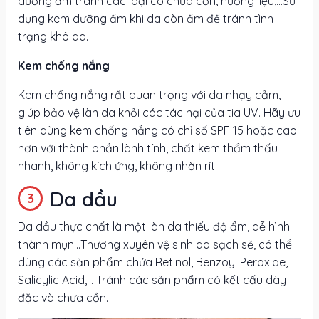
dưỡng ẩm tránh các loại có chứa cồn, hương liệu,...Sử
dụng kem dưỡng ẩm khi da còn ẩm để tránh tình
trạng khô da.
Kem chống nắng
Kem chống nắng rất quan trọng với da nhạy cảm,
giúp bảo vệ làn da khỏi các tác hại của tia UV. Hãy ưu
tiên dùng kem chống nắng có chỉ số SPF 15 hoặc cao
hơn với thành phần lành tính, chất kem thẩm thấu
nhanh, không kích ứng, không nhờn rít.
Da dầu
Da dầu thực chất là một làn da thiếu độ ẩm, dễ hình
thành mụn…Thương xuyên vệ sinh da sạch sẽ, có thể
dùng các sản phẩm chứa Retinol, Benzoyl Peroxide,
Salicylic Acid,... Tránh các sản phẩm có kết cấu dày
đặc và chưa cồn.