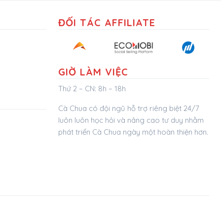
ĐỐI TÁC AFFILIATE
GIỜ LÀM VIỆC
Thứ 2 – CN: 8h – 18h
Cà Chua có đội ngũ hỗ trợ riêng biệt 24/7
luôn luôn học hỏi và nâng cao tư duy nhằm
phát triển Cà Chua ngày một hoàn thiện hơn.
bezon.vn
vitinhbmt.com
maytinhbmt.com