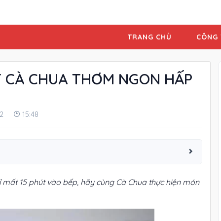
TRANG CHỦ
CÔNG 
T CÀ CHUA THƠM NGON HẤP
2
15:48
ỉ mất 15 phút vào bếp, hãy cùng Cà Chua thực hiện món