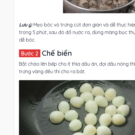
Lưu ý:
Mẹo bóc vỏ trứng cút đơn giản và dễ thực hiệ
trong 5 phút, sau đó đổ nước ra, dùng màng bọc th
dễ bóc.
Chế biến
Bắt chảo lên bếp cho ít thìa dầu ăn, đợi dầu nóng t
trứng vàng đều thì cho ra bát.