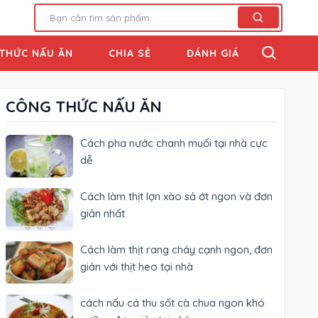
THỨC NẤU ĂN
CHIA SẺ
ĐÁNH GIÁ
CÔNG THỨC NẤU ĂN
Cách pha nước chanh muối tại nhà cực
dễ
Cách làm thịt lợn xào sả ớt ngon và đơn
giản nhất
Cách làm thịt rang cháy cạnh ngon, đơn
giản với thịt heo tại nhà
cách nấu cá thu sốt cà chua ngon khó