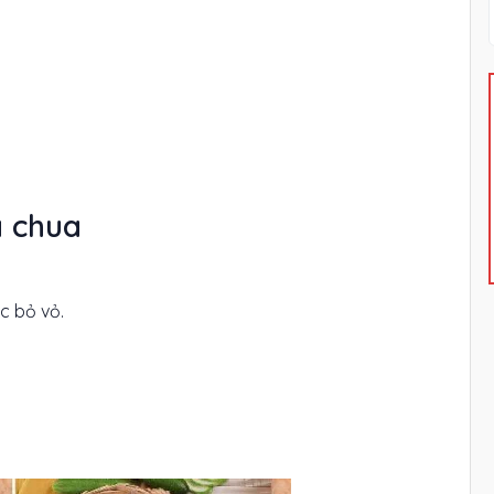
à chua
c bỏ vỏ.