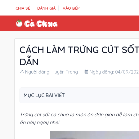
CHIA SẺ
ĐÁNH GIÁ
VÀO BẾP
CÁCH LÀM TRỨNG CÚT SỐ
DẪN
Người đăng: Huyền Trang
Ngày đăng: 04/09/202
MỤC LỤC BÀI VIẾT
Trứng cút sốt cà chua là món ăn đơn giản dễ làm ch
ăn này ngay nhé!