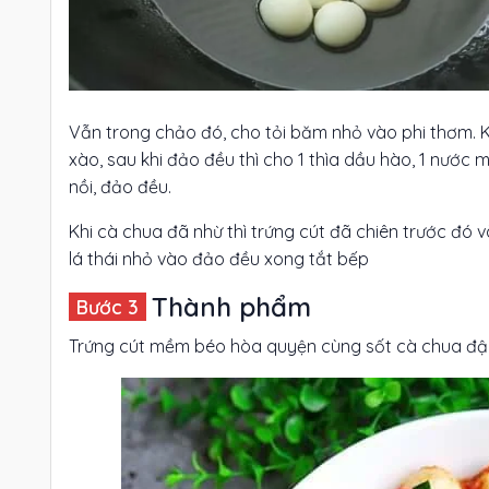
Vẫn trong chảo đó, cho tỏi băm nhỏ vào phi thơm. K
xào, sau khi đảo đều thì cho 1 thìa dầu hào, 1 nước 
nồi, đảo đều.
Khi cà chua đã nhừ thì trứng cút đã chiên trước đó
lá thái nhỏ vào đảo đều xong tắt bếp
Thành phẩm
Trứng cút mềm béo hòa quyện cùng sốt cà chua đậ