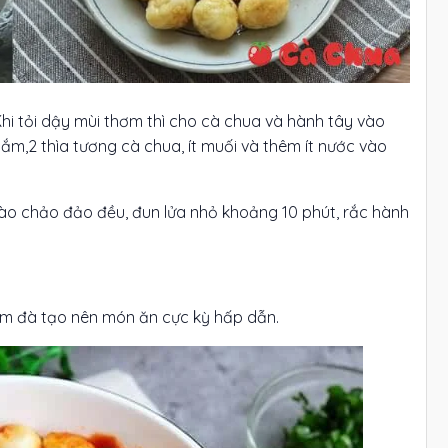
hi tỏi dậy mùi thơm thì cho cà chua và hành tây vào
mắm,2 thìa tương cà chua, ít muối và thêm ít nước vào
 vào chảo đảo đều, đun lửa nhỏ khoảng 10 phút, rắc hành
m đà tạo nên món ăn cực kỳ hấp dẫn.