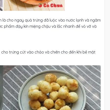
n là cho ngay quả trứng đã luộc vào nước lạnh và ngâm
ực phẩm đậy kín miệng chậu và lắc nhanh để vỏ vỡ và
hì cho trứng cút vào chảo và chiên cho đến khi bề mặt