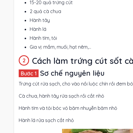
15-20 quả trứng cút
2 quả cà chua
Hành tây
Hành lá
Hành tím, tỏi
Gia vị: mắm, muối, hạt nêm,...
Cách làm trứng cút sốt c
Sơ chế nguyên liệu
Trứng cút rửa sạch, cho vào nồi luộc chín rồi đem bó
Cà chua, hành tây rửa sạch rồi cắt nhỏ
Hành tím và tỏi bóc vỏ băm nhuyễn băm nhỏ
Hành lá rửa sạch cắt nhỏ