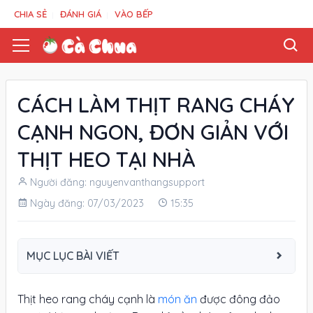
CHIA SẺ
ĐÁNH GIÁ
VÀO BẾP
CÁCH LÀM THỊT RANG CHÁY
CẠNH NGON, ĐƠN GIẢN VỚI
THỊT HEO TẠI NHÀ
Người đăng: nguyenvanthangsupport
Ngày đăng: 07/03/2023
15:35
MỤC LỤC BÀI VIẾT
Thịt heo rang cháy cạnh là
món ăn
được đông đảo