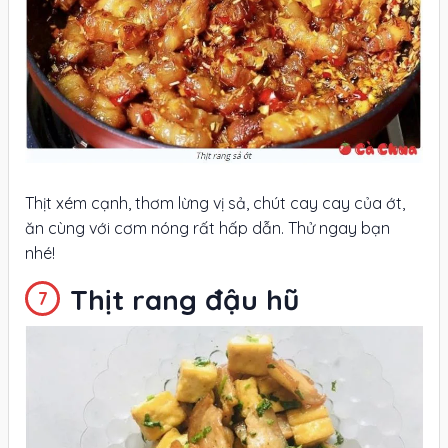
Thịt xém cạnh, thơm lừng vị sả, chút cay cay của ớt,
ăn cùng với cơm nóng rất hấp dẫn. Thử ngay bạn
nhé!
Thịt rang đậu hũ