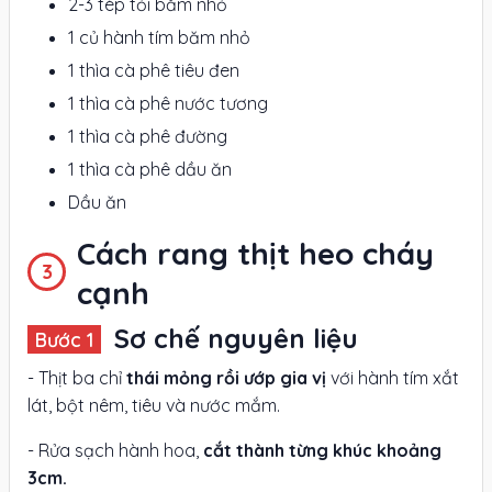
2-3 tép tỏi băm nhỏ
1 củ hành tím băm nhỏ
1 thìa cà phê tiêu đen
1 thìa cà phê nước tương
1 thìa cà phê đường
1 thìa cà phê dầu ăn
Dầu ăn
Cách rang thịt heo cháy
cạnh
Sơ chế nguyên liệu
- Thịt ba chỉ
thái mỏng rồi ướp gia vị
với hành tím xắt
lát, bột nêm, tiêu và nước mắm.
- Rửa sạch hành hoa,
cắt thành từng khúc khoảng
3cm.