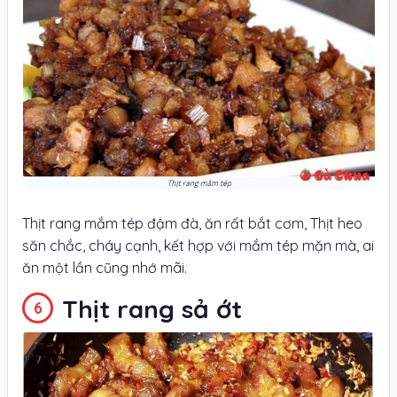
Thịt rang mắm tép đậm đà, ăn rất bắt cơm, Thịt heo
săn chắc, cháy cạnh, kết hợp với mắm tép mặn mà, ai
ăn một lần cũng nhớ mãi.
Thịt rang sả ớt