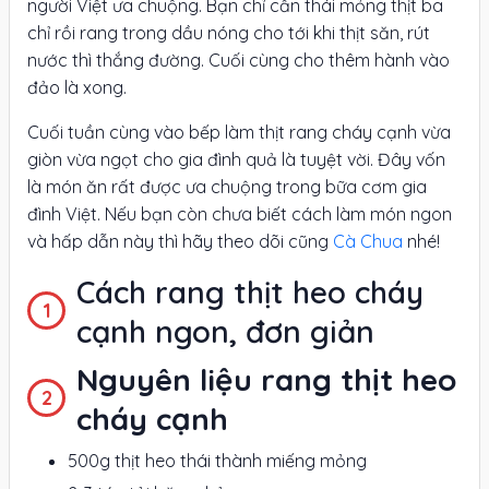
người Việt ưa chuộng. Bạn chỉ cần thái mỏng thịt ba
chỉ rồi rang trong dầu nóng cho tới khi thịt săn, rút
nước thì thắng đường. Cuối cùng cho thêm hành vào
đảo là xong.
Cuối tuần cùng vào bếp làm thịt rang cháy cạnh vừa
giòn vừa ngọt cho gia đình quả là tuyệt vời. Đây vốn
là món ăn rất được ưa chuộng trong bữa cơm gia
đình Việt. Nếu bạn còn chưa biết cách làm món ngon
và hấp dẫn này thì hãy theo dõi cũng
Cà Chua
nhé!
Cách rang thịt heo cháy
cạnh ngon, đơn giản
Nguyên liệu rang thịt heo
cháy cạnh
500g thịt heo thái thành miếng mỏng