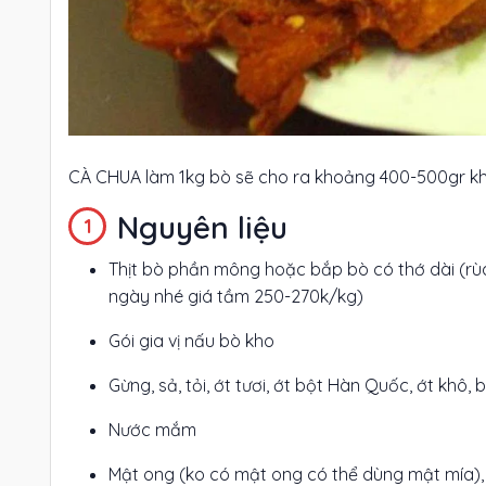
CÀ CHUA làm 1kg bò sẽ cho ra khoảng 400-500gr kh
Nguyên liệu
Thịt bò phần mông hoặc bắp bò có thớ dài (rù
ngày nhé giá tầm 250-270k/kg)
Gói gia vị nấu bò kho
Gừng, sả, tỏi, ớt tươi, ớt bột Hàn Quốc, ớt khô, 
Nước mắm
Mật ong (ko có mật ong có thể dùng mật mía),