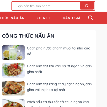
THỨC NẤU ĂN
CHIA SẺ
ĐÁNH GIÁ
CÔNG THỨC NẤU ĂN
Cách pha nước chanh muối tại nhà cực
dễ
Cách làm thịt lợn xào sả ớt ngon và đơn
giản nhất
Cách làm thịt rang cháy cạnh ngon, đơn
giản với thịt heo tại nhà
cách nấu cá thu sốt cà chua ngon khó