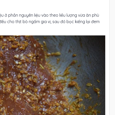
liệu ở phần nguyên liệu vào theo liều lượng vừa ăn phù
đều cho thịt bò ngấm gia vị, sau đó bọc kiếng lại đem