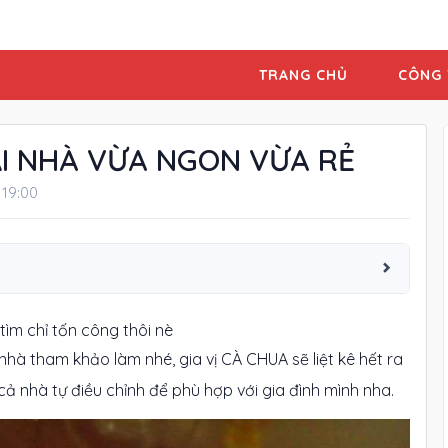
TRANG CHỦ
CÔNG 
I NHÀ VỪA NGON VỪA RẺ
19:00
ìm chỉ tốn công thôi nè
nhà tham khảo làm nhé, gia vị CÀ CHUA sẽ liệt kê hết ra
 cả nhà tự điều chỉnh để phù hợp với gia đình mình nha.