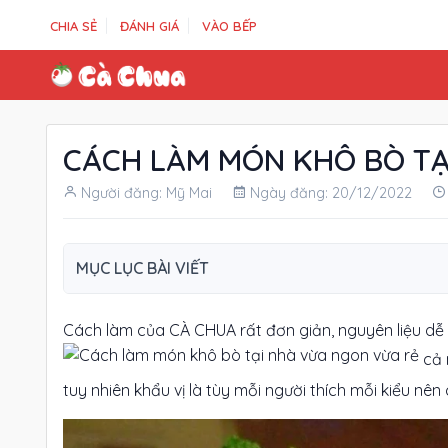
CHIA SẺ
ĐÁNH GIÁ
VÀO BẾP
CÁCH LÀM MÓN KHÔ BÒ TẠ
Người đăng: Mỹ Mai
Ngày đăng: 20/12/2022
MỤC LỤC BÀI VIẾT
Cách làm của CÀ CHUA rất đơn giản, nguyên liệu dễ t
cả 
tuy nhiên khẩu vị là tùy mỗi người thích mỗi kiểu nên