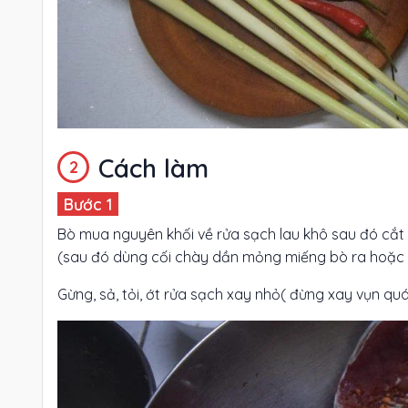
Cách làm
Bò mua nguyên khối về rửa sạch lau khô sau đó cắt
(sau đó dùng cối chày dần mỏng miếng bò ra hoặc k
Gừng, sả, tỏi, ớt rửa sạch xay nhỏ( đừng xay vụn qu