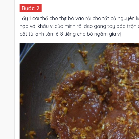
Lấy 1 cái thố cho thịt bò vào rồi cho tất cả nguyên 
hợp với khẩu vị của mình rồi đeo găng tay bóp trộn 
cất tủ lạnh tầm 6-8 tiếng cho bò ngấm gia vị.