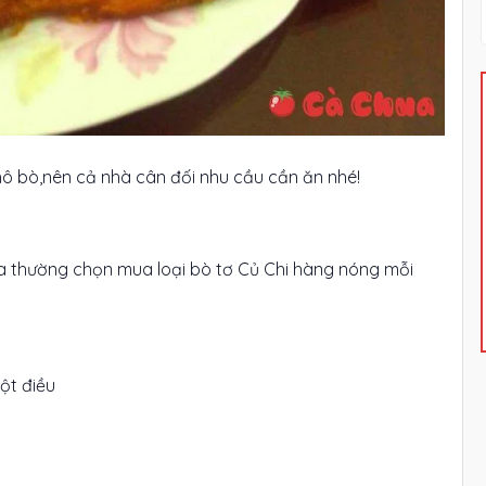
ô bò,nên cả nhà cân đối nhu cầu cần ăn nhé!
a thường chọn mua loại bò tơ Củ Chi hàng nóng mỗi
bột điều