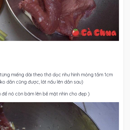
 từng miếng dài theo thớ dọc như hình mỏng tầm 1cm
o dần cũng được, lát nấu lên dần sau)
á để nó còn bám lên bề mặt nhìn cho đẹp )