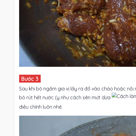
Sau khi bò ngấm gia vị lấy ra đổ vào chảo hoặc nồi n
bò rút hết nước (y như cách sên mứt dừa
điều chỉnh luôn nhé.