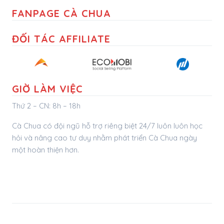
FANPAGE CÀ CHUA
ĐỐI TÁC AFFILIATE
GIỜ LÀM VIỆC
Thứ 2 – CN: 8h – 18h
Cà Chua có đội ngũ hỗ trợ riêng biệt 24/7 luôn luôn học
hỏi và nâng cao tư duy nhằm phát triển Cà Chua ngày
một hoàn thiện hơn.
bezon.vn
vitinhbmt.com
maytinhbmt.com
© 2022 Cà Chua.