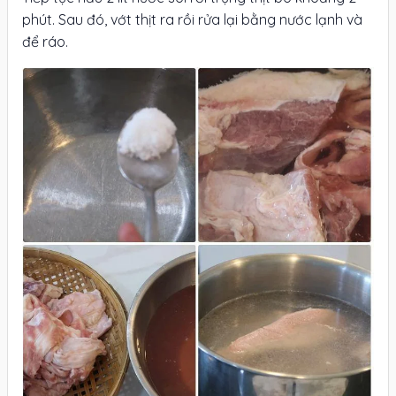
phút. Sau đó, vớt thịt ra rồi rửa lại bằng nước lạnh và
để ráo.