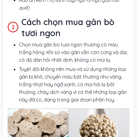
1 ít
quế)
Cách chọn mua gân bò
tươi ngon
Chọn mua gân bò tươi ngon thường có màu
trắng hồng. Khi sờ vào gân vẫn còn cứng và dai,
có độ đàn hồi nhất định, không có mùi lạ.
Tuyệt đối không nên mua và sử dụng những loại
gân bị khô, chuyển màu bất thường như vàng,
trắng nhợt hay ngã xanh, có mùi hôi lạ bất
thường, chảy dịch vàng vì có thể những loại gân
này đã cũ, đang trong giai đoạn phân hủy.