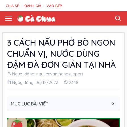
CHIA SẺ
ĐÁNH GIÁ
VÀO BẾP
3 CÁCH NẤU PHỞ BÒ NGON
CHUẨN VỊ, NƯỚC DÙNG
ĐẬM ĐÀ ĐƠN GIẢN TẠI NHÀ
Người đăng: nguyenvanthangsupport
Ngày đăng: 06/12/2022
23:18
MỤC LỤC BÀI VIẾT