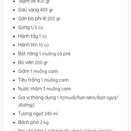
Nạm vè
400 gr
Gàu vàng
400 gr
Gân bò phi lê
200 gr
Gừng
1/2 củ
Hành tây
1 củ
Hành tím
10 củ
Bột năng
1 muỗng cà phê
Bò viên
200 gr
Giấm
1 muỗng canh
Tiêu trắng
1 muỗng canh
Nước mắm
3 muỗng canh
Gia vị thông dụng
(muối/hạt nêm/bột ngọt/
1 ít
đường)
Tương ngọt
240 ml
Bánh phở
2 kg
Rau ăn kèm
(hành tây/ngò rí/ngò gai/rau