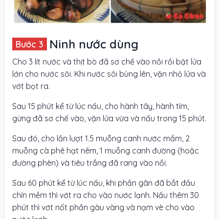
Ninh nước dùng
Cho 3 lít nước và thịt bò đã sơ chế vào nồi rồi bật lửa
lớn cho nước sôi. Khi nước sôi bùng lên, vặn nhỏ lửa và
vớt bọt ra.
Sau 15 phút kể từ lúc nấu, cho hành tây, hành tím,
gừng đã sơ chế vào, vặn lửa vừa và nấu trong 15 phút.
Sau đó, cho lần lượt 1.5 muỗng canh nước mắm, 2
muỗng cà phê hạt nêm, 1 muỗng canh đường (hoặc
đường phèn) và tiêu trắng đã rang vào nồi.
Sau 60 phút kể từ lúc nấu, khi phần gân đã bắt đầu
chín mềm thì vớt ra cho vào nước lạnh. Nấu thêm 30
phút thì vớt nốt phần gàu vàng và nạm vè cho vào