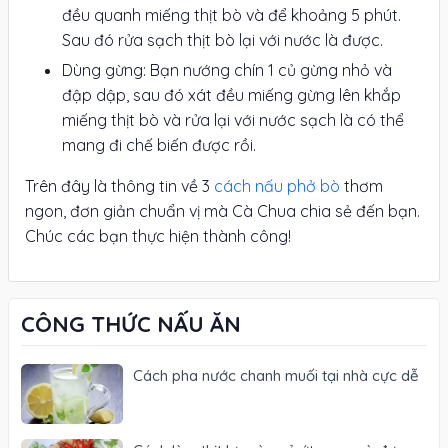
đều quanh miếng thịt bò và để khoảng 5 phút.
Sau đó rửa sạch thịt bò lại với nước là được.
Dùng gừng: Bạn nướng chín 1 củ gừng nhỏ và
đập dập, sau đó xát đều miếng gừng lên khắp
miếng thịt bò và rửa lại với nước sạch là có thể
mang đi chế biến được rồi.
Trên đây là thông tin về 3
cách nấu phở bò
thơm
ngon, đơn giản chuẩn vị mà Cà Chua chia sẻ đến bạn.
Chúc các bạn thực hiện thành công!
CÔNG THỨC NẤU ĂN
Cách pha nước chanh muối tại nhà cực dễ