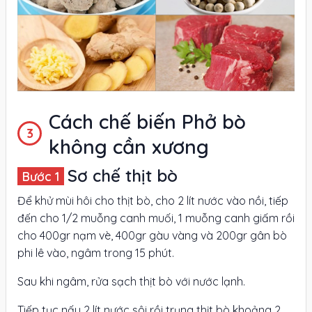
Cách chế biến Phở bò
không cần xương
Sơ chế thịt bò
Để khử mùi hôi cho thịt bò, cho 2 lít nước vào nồi, tiếp
đến cho 1/2 muỗng canh muối, 1 muỗng canh giấm rồi
cho 400gr nạm vè, 400gr gàu vàng và 200gr gân bò
phi lê vào, ngâm trong 15 phút.
Sau khi ngâm, rửa sạch thịt bò với nước lạnh.
Tiếp tục nấu 2 lít nước sôi rồi trụng thịt bò khoảng 2