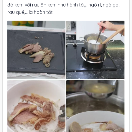
đó kèm với rau ăn kèm như hành tây, ngò rí, ngò gai,
rau quế,... là hoàn tất.