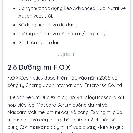
Công thức tác động kép Advanced Dual Nutritive
Action vượt trội.
Sử dụng tiện lợi và dễ dàng
Dưỡng chân mi và cả thân mi/lông mày.
Giá thành bình dân
COBOTÉ
Dưỡng mi F.O.X
F.O.X Cosmetics được thành lập vào năm 2005 bởi
công ty Cherng Jaan International Enterprise Co.Ltd
Eyelash Serum Duplex là bộ đôi với 2 loại Mascara kết
hợp giữa loại Mascara Serum dưỡng dài mi và
Mascara Volume làm mi dày và cong. Dưỡng mi giúp
mi mọc dài và dày trông thấy chỉ sau 2- 4 tuần sử
dụng.Còn mascara dày mi thì vừa dưỡng dài vừa giúp