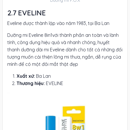
Dưỡng mi F.O.X
EVELINE
Eveline được thành lập vào năm 1983, tại Ba Lan
Dưỡng mi Eveline 8in1với thành phần an toàn và lành
tính, công dụng hiệu quả và nhanh chóng, huyết
thanh dưỡng dài mi Eveline dành cho tất cả những đối
tượng muốn cải thiện lông mi thưa, ngắn, dễ rụng của
mình để có một đôi mắt thật đẹp
Xuất xứ:
Ba Lan
Thương hiệu:
EVELINE