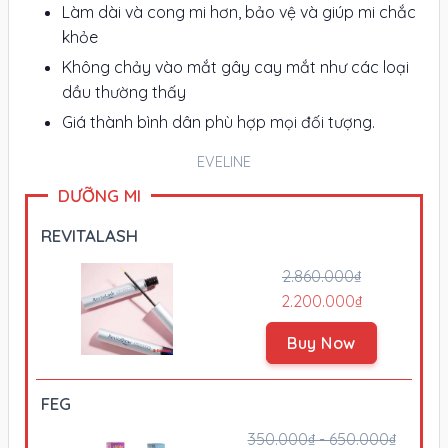
Làm dài và cong mi hơn, bảo vệ và giúp mi chắc
khỏe
Không chảy vào mắt gây cay mắt như các loại
dầu thường thấy
Giá thành bình dân phù hợp mọi đối tượng.
EVELINE
DƯỠNG MI
REVITALASH
2.860.000₫
2.200.000₫
Buy Now
FEG
350.000₫ - 650.000₫