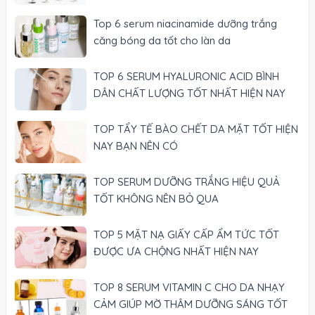
Top 6 serum niacinamide dưỡng trắng
căng bóng da tốt cho làn da
TOP 6 SERUM HYALURONIC ACID BÌNH
DÂN CHẤT LƯỢNG TỐT NHẤT HIỆN NAY
TOP TẨY TẾ BÀO CHẾT DA MẶT TỐT HIỆN
NAY BẠN NÊN CÓ
TOP SERUM DƯỠNG TRẮNG HIỆU QUẢ
TỐT KHÔNG NÊN BỎ QUA
TOP 5 MẶT NẠ GIẤY CẤP ẨM TỨC TỐT
ĐƯỢC ƯA CHỘNG NHẤT HIỆN NAY
TOP 8 SERUM VITAMIN C CHO DA NHẠY
CẢM GIÚP MỜ THÂM DƯỠNG SÁNG TỐT