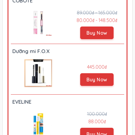
COBOTÉ
89.000₫ - 165.000₫
80.000₫ - 148.500₫
Buy Now
Dưỡng mi F.O.X
445.000₫
Buy Now
EVELINE
100.000₫
88.000₫
Buy Now