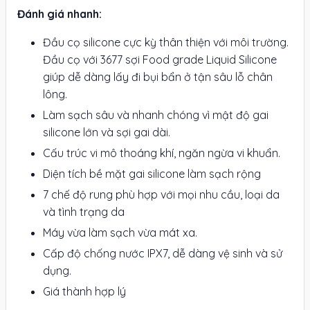
Đánh giá nhanh:
Đầu cọ silicone cực kỳ thân thiện với môi trường.
Đầu cọ với 3677 sợi Food grade Liquid Silicone
giúp dễ dàng lấy đi bụi bẩn ở tận sâu lỗ chân
lông.
Làm sạch sâu và nhanh chóng vì mật độ gai
silicone lớn và sợi gai dài.
Cấu trúc vi mô thoáng khí, ngăn ngừa vi khuẩn.
Diện tích bề mặt gai silicone làm sạch rộng
7 chế độ rung phù hợp với mọi nhu cầu, loại da
và tình trạng da
Máy vừa làm sạch vừa mát xa.
Cấp độ chống nước IPX7, dễ dàng vệ sinh và sử
dụng.
Giá thành hợp lý