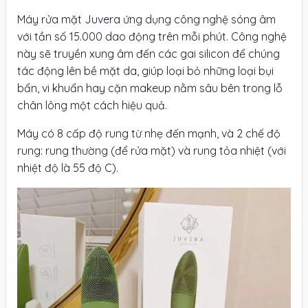
Máy rửa mặt Juvera ứng dụng công nghệ sóng âm
với tần số 15.000 dao động trên mỗi phút. Công nghệ
này sẽ truyền xung âm đến các gai silicon để chúng
tác động lên bề mặt da, giúp loại bỏ những loại bụi
bẩn, vi khuẩn hay cặn makeup nằm sâu bên trong lỗ
chân lông một cách hiệu quả.
Máy có 8 cấp độ rung từ nhẹ đến mạnh, và 2 chế độ
rung: rung thường (để rửa mặt) và rung tỏa nhiệt (với
nhiệt độ là 55 độ C).