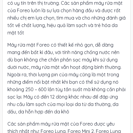
có uy tín trên thị trường. Các sản phẩm máy rửa mặt
của Foreo luôn là sự lựa chọn hàng đầu và được rất
nhiều chị em lựa chọn, tìm mua và cho những đánh giá
tốt về chất lượng, hiệu quả làm sạch và trẻ hóa da
mặt tốt
Máy rửa mặt Foreo có thiết kế nhỏ gọn, dễ dàng
mang đến bất kì đâu, với tính năng chống nước nên
dù bạn không che chắn phần sạc máy khi sử dụng
dưới nước, máy rửa mặt vẫn hoạt động bình thường.
Ngoài ra, thời lượng pin của máy cũng là một trong
những điểm nổi bật nhất khi bạn có thể sử dụng nó
khoảng 250 – 600 lần tùy tần suất mà không cần phải
sạc lại. Máy có đến 12 dòng khác nhau để đáp ứng
nhu cầu làm sạch của mọi loại da từ da thường, da
dầu, da hỗn hợp đến da khô
Các sản phẩm máy rửa mặt của Foreo được yêu
thích nhất như: Foreo Luna, Foreo Mini 2, Foreo Luna