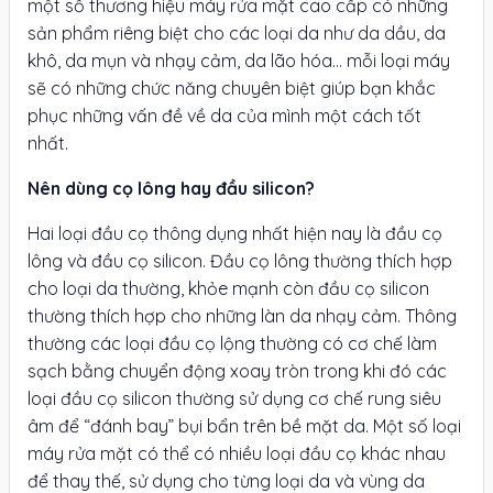
một số thương hiệu máy rửa mặt cao cấp có những
sản phẩm riêng biệt cho các loại da như da dầu, da
khô, da mụn và nhạy cảm, da lão hóa… mỗi loại máy
sẽ có những chức năng chuyên biệt giúp bạn khắc
phục những vấn đề về da của mình một cách tốt
nhất.
Nên dùng cọ lông hay đầu silicon?
Hai loại đầu cọ thông dụng nhất hiện nay là đầu cọ
lông và đầu cọ silicon. Đầu cọ lông thường thích hợp
cho loại da thường, khỏe mạnh còn đầu cọ silicon
thường thích hợp cho những làn da nhạy cảm. Thông
thường các loại đầu cọ lộng thường có cơ chế làm
sạch bằng chuyển động xoay tròn trong khi đó các
loại đầu cọ silicon thường sử dụng cơ chế rung siêu
âm để “đánh bay” bụi bẩn trên bề mặt da. Một số loại
máy rửa mặt có thể có nhiều loại đầu cọ khác nhau
để thay thế, sử dụng cho từng loại da và vùng da