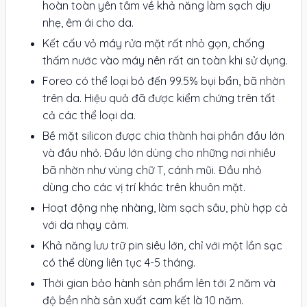
hoàn toàn yên tâm về khả năng làm sạch dịu
nhẹ, êm ái cho da.
Kết cấu vỏ máy rửa mặt rất nhỏ gọn, chống
thấm nước vào máy nên rất an toàn khi sử dụng.
Foreo có thể loại bỏ đến 99.5% bụi bẩn, bã nhờn
trên da. Hiệu quả đã được kiểm chứng trên tất
cả các thể loại da.
Bề mặt silicon được chia thành hai phần đầu lớn
và đầu nhỏ. Đầu lớn dùng cho những nơi nhiều
bã nhờn như vùng chữ T, cánh mũi. Đầu nhỏ
dùng cho các vị trí khác trên khuôn mặt.
Hoạt động nhẹ nhàng, làm sạch sâu, phù hợp cả
với da nhạy cảm.
Khả năng lưu trữ pin siêu lớn, chỉ với một lần sạc
có thể dùng liên tục 4-5 tháng.
Thời gian bảo hành sản phẩm lên tới 2 năm và
độ bền nhà sản xuất cam kết là 10 năm.