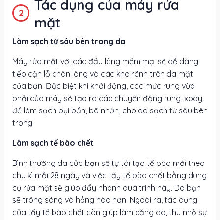
Tác dụng của máy rửa
mặt
Làm sạch từ sâu bên trong da
Máy rửa mặt với các đầu lông mềm mại sẽ dễ dàng
tiếp cận lỗ chân lông và các khe rãnh trên da mặt
của bạn. Đặc biệt khi khởi động, các mức rung vừa
phải của máy sẽ tạo ra các chuyển động rung, xoay
để làm sạch bụi bẩn, bã nhờn, cho da sạch từ sâu bên
trong.
Làm sạch tế bào chết
Bình thường da của bạn sẽ tự tái tạo tế bào mới theo
chu kì mỗi 28 ngày và việc tẩy tế bào chết bằng dụng
cụ rửa mặt sẽ giúp đẩy nhanh quá trình này. Da bạn
sẽ trông sáng và hồng hào hơn. Ngoài ra, tác dụng
của tẩy tế bào chết còn giúp làm căng da, thu nhỏ sự