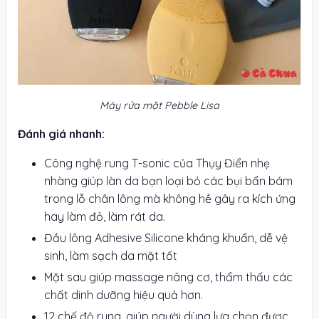
Máy rửa mặt Pebble Lisa
Đánh giá nhanh:
Công nghệ rung T-sonic của Thụy Điển nhẹ
nhàng giúp làn da bạn loại bỏ các bụi bẩn bám
trong lỗ chân lông mà không hề gây ra kích ứng
hay làm đỏ, làm rát da.
Đầu lông Adhesive Silicone kháng khuẩn, dễ vệ
sinh, làm sạch da mặt tốt
Mặt sau giúp massage nâng cơ, thẩm thấu các
chất dinh dưỡng hiệu quả hơn.
12 chế độ rung, giúp người dùng lựa chọn được