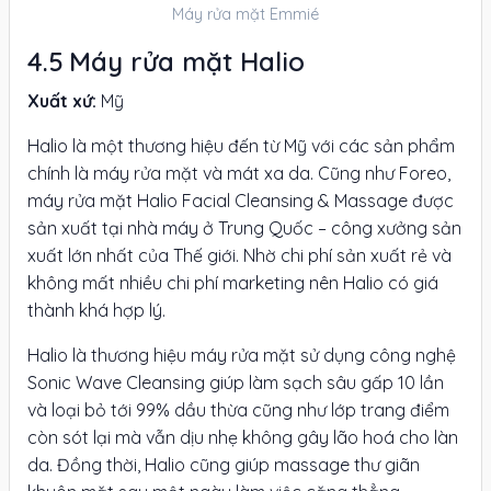
Máy rửa mặt Emmié
Máy rửa mặt Halio
Xuất xứ:
Mỹ
Halio là một thương hiệu đến từ Mỹ với các sản phẩm
chính là máy rửa mặt và mát xa da. Cũng như Foreo,
máy rửa mặt Halio Facial Cleansing & Massage được
sản xuất tại nhà máy ở Trung Quốc – công xưởng sản
xuất lớn nhất của Thế giới. Nhờ chi phí sản xuất rẻ và
không mất nhiều chi phí marketing nên Halio có giá
thành khá hợp lý.
Halio là thương hiệu máy rửa mặt sử dụng công nghệ
Sonic Wave Cleansing giúp làm sạch sâu gấp 10 lần
và loại bỏ tới 99% dầu thừa cũng như lớp trang điểm
còn sót lại mà vẫn dịu nhẹ không gây lão hoá cho làn
da. Đồng thời, Halio cũng giúp massage thư giãn