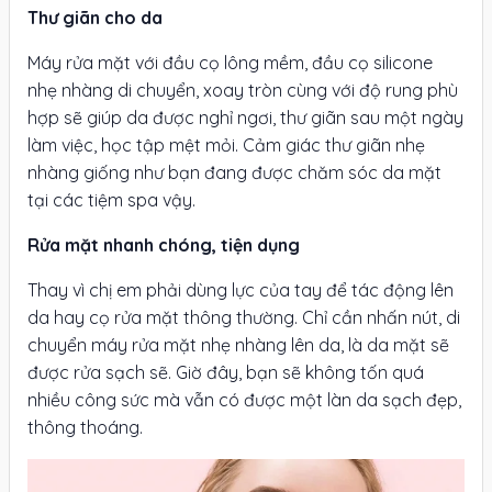
Thư giãn cho da
Máy rửa mặt với đầu cọ lông mềm, đầu cọ silicone
nhẹ nhàng di chuyển, xoay tròn cùng với độ rung phù
hợp sẽ giúp da được nghỉ ngơi, thư giãn sau một ngày
làm việc, học tập mệt mỏi. Cảm giác thư giãn nhẹ
nhàng giống như bạn đang được chăm sóc da mặt
tại các tiệm spa vậy.
Rửa mặt nhanh chóng, tiện dụng
Thay vì chị em phải dùng lực của tay để tác động lên
da hay cọ rửa mặt thông thường. Chỉ cần nhấn nút, di
chuyển máy rửa mặt nhẹ nhàng lên da, là da mặt sẽ
được rửa sạch sẽ. Giờ đây, bạn sẽ không tốn quá
nhiều công sức mà vẫn có được một làn da sạch đẹp,
thông thoáng.