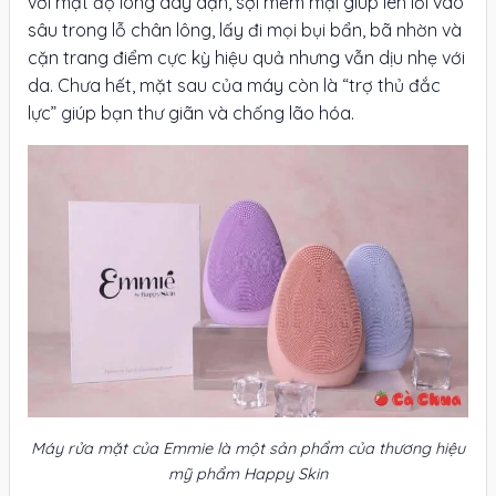
với mật độ lông dày dặn, sợi mềm mại giúp len lỏi vào
sâu trong lỗ chân lông, lấy đi mọi bụi bẩn, bã nhờn và
cặn trang điểm cực kỳ hiệu quả nhưng vẫn dịu nhẹ với
da. Chưa hết, mặt sau của máy còn là “trợ thủ đắc
lực” giúp bạn thư giãn và chống lão hóa.
Máy rửa mặt của Emmie là một sản phẩm của thương hiệu
mỹ phẩm Happy Skin