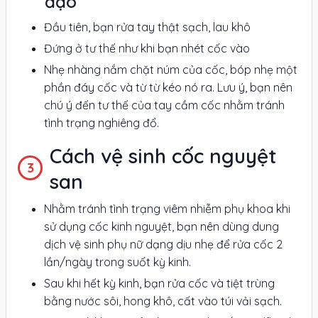
đạo
Đầu tiên, bạn rửa tay thật sạch, lau khô
Đứng ở tư thế như khi bạn nhét cốc vào
Nhẹ nhàng nắm chặt núm của cốc, bóp nhẹ một
phần đáy cốc và từ từ kéo nó ra. Lưu ý, bạn nên
chú ý đến tư thế của tay cầm cốc nhằm tránh
tình trạng nghiêng đổ.
Cách vệ sinh cốc nguyệt
san
Nhằm tránh tình trạng viêm nhiễm phụ khoa khi
sử dụng cốc kinh nguyệt, bạn nên dùng dung
dịch vệ sinh phụ nữ dạng dịu nhẹ để rửa cốc 2
lần/ngày trong suốt kỳ kinh.
Sau khi hết kỳ kinh, bạn rửa cốc và tiệt trùng
bằng nước sôi, hong khô, cất vào túi vải sạch.