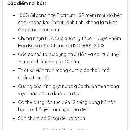
Đặc điểm nổi bật:
100% Silicone Y tế Platinum LSR mềm mại, độ bền
cao, kháng khuẩn tốt, lành tính, không làm kích
ứng vùng nhạy cảm.
Chứng nhận FDA Cục quản lý Thực – Dược Phẩm
Hoa Kỳ và cấp Chứng chỉ ISO 9001: 2008
Cốc có thể tái sử dụng nhiều lần và có “tuổi thọ”
trung bình khoảng 5 - 10 năm.
Thiết kế viền trơn mang cảm giác thoải mái,
chống tràn tốt
Cuống cốc hình giọt nước giúp thuận tiện trong
việc tháo cốc ra khỏi âm đạo.
Có thể dùng liên tục đến 12 tiếng đồng hồ nên
bạn có thể yên tâm ngủ qua đêm.
Sản phẩm có 2 loại để lựa chọn
Cốc nguyệt san Lincup