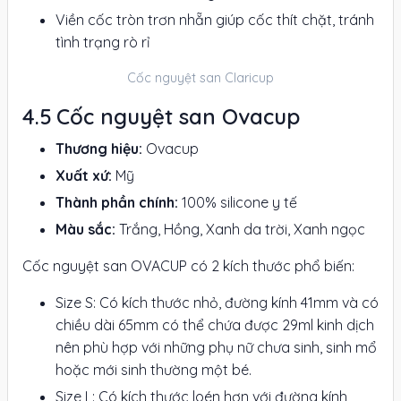
Viền cốc tròn trơn nhẵn giúp cốc thít chặt, tránh
tình trạng rò rỉ
Cốc nguyệt san Claricup
Cốc nguyệt san Ovacup
Thương hiệu:
Ovacup
Xuất xứ:
Mỹ
Thành phần chính:
100% silicone y tế
Màu sắc:
Trắng, Hồng, Xanh da trời, Xanh ngọc
Cốc nguyệt san OVACUP có 2 kích thước phổ biến:
Size S: Có kích thước nhỏ, đường kính 41mm và có
chiều dài 65mm có thể chứa được 29ml kinh dịch
nên phù hợp với những phụ nữ chưa sinh, sinh mổ
hoặc mới sinh thường một bé.
Size L: Có kích thước loén hơn với đường kính