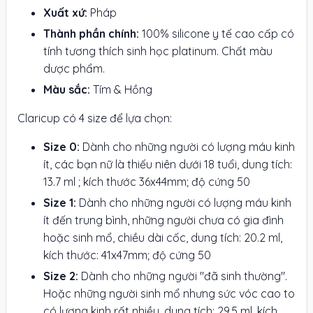
Xuất xứ:
Pháp
Thành phần chính:
100% silicone y tế cao cấp có
tính tương thích sinh học platinum. Chất màu
dược phẩm.
Màu sắc:
Tím & Hồng
Claricup có 4 size để lựa chọn:
Size 0:
Dành cho những người có lượng máu kinh
ít, các bạn nữ là thiếu niên dưới 18 tuổi, dung tích:
13.7 ml ; kích thước 36x44mm; độ cứng 50
Size 1:
Dành cho những người có lượng máu kinh
ít đến trung bình, những người chưa có gia đình
hoặc sinh mổ, chiều dài cốc, dung tích: 20.2 ml,
kích thước: 41x47mm; độ cứng 50
Size 2:
Dành cho những người "đã sinh thường".
Hoặc những người sinh mổ nhưng sức vóc cao to
có lượng kinh rất nhiều, dung tích: 29.5 ml, kích