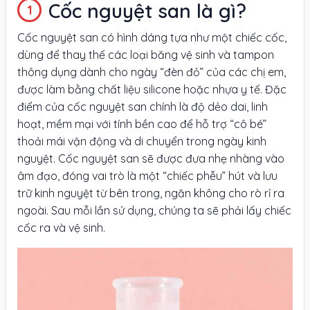
Cốc nguyệt san là gì?
Cốc nguyệt san có hình dáng tựa như một chiếc cốc,
dùng để thay thế các loại băng vệ sinh và tampon
thông dụng dành cho ngày “đèn đỏ” của các chị em,
được làm bằng chất liệu silicone hoặc nhựa y tế. Đặc
điểm của cốc nguyệt san chính là độ dẻo dai, linh
hoạt, mềm mại với tính bền cao để hỗ trợ “cô bé”
thoải mái vận động và di chuyển trong ngày kinh
nguyệt. Cốc nguyệt san sẽ được đưa nhẹ nhàng vào
âm đạo, đóng vai trò là một “chiếc phễu” hút và lưu
trữ kinh nguyệt từ bên trong, ngăn không cho rò rỉ ra
ngoài. Sau mỗi lần sử dụng, chúng ta sẽ phải lấy chiếc
cốc ra và vệ sinh.