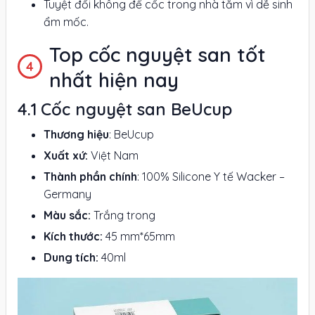
Tuyệt đối không để cốc trong nhà tắm vì dễ sinh
ẩm mốc.
Top cốc nguyệt san tốt
nhất hiện nay
Cốc nguyệt san BeUcup
Thương hiệu
: BeUcup
Xuất xứ:
Việt Nam
Thành phần chính
: 100% Silicone Y tế Wacker –
Germany
Màu sắc:
Trắng trong
Kích thước:
45 mm*65mm
Dung tích:
40ml