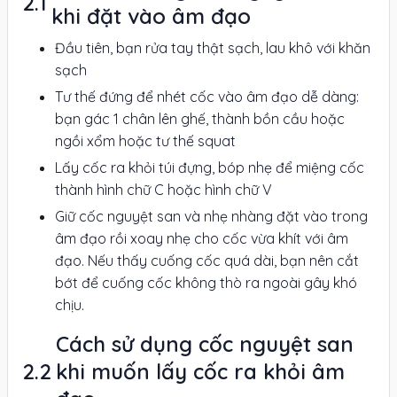
khi đặt vào âm đạo
Đầu tiên, bạn rửa tay thật sạch, lau khô với khăn
sạch
Tư thế đứng để nhét cốc vào âm đạo dễ dàng:
bạn gác 1 chân lên ghế, thành bồn cầu hoặc
ngồi xổm hoặc tư thế squat
Lấy cốc ra khỏi túi đựng, bóp nhẹ để miệng cốc
thành hình chữ C hoặc hình chữ V
Giữ cốc nguyệt san và nhẹ nhàng đặt vào trong
âm đạo rồi xoay nhẹ cho cốc vừa khít với âm
đạo. Nếu thấy cuống cốc quá dài, bạn nên cắt
bớt để cuống cốc không thò ra ngoài gây khó
chịu.
Cách sử dụng cốc nguyệt san
khi muốn lấy cốc ra khỏi âm