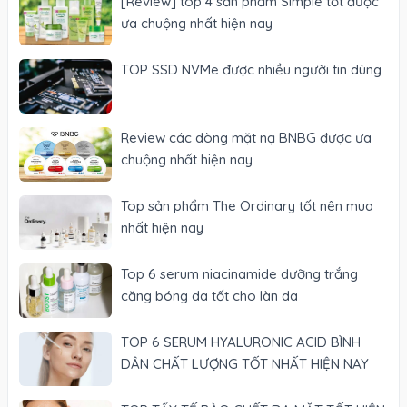
[Review] top 4 sản phẩm Simple tốt được
ưa chuộng nhất hiện nay
TOP SSD NVMe được nhiều người tin dùng
Review các dòng mặt nạ BNBG được ưa
chuộng nhất hiện nay
Top sản phẩm The Ordinary tốt nên mua
nhất hiện nay
Top 6 serum niacinamide dưỡng trắng
căng bóng da tốt cho làn da
TOP 6 SERUM HYALURONIC ACID BÌNH
DÂN CHẤT LƯỢNG TỐT NHẤT HIỆN NAY