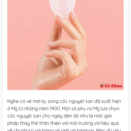
Nghe có vẻ mới lạ, song cốc nguyệt san đã xuất hiện
ở Mỹ từ những năm 1900. Một số phụ nữ Mỹ lựa chọn
cốc nguyệt san cho ngày đèn đỏ như là một giải
pháp thay thế thân thiện với môi trường và hiệu quả
về chi phí so với băng vệ sinh và tampon. Mặc dù vậy,