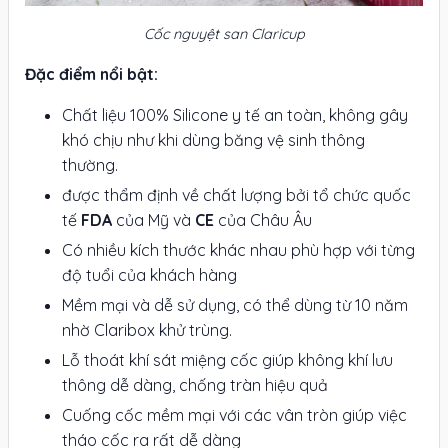
Cốc nguyệt san Claricup
Đặc điểm nổi bật:
Chất liệu 100% Silicone y tế an toàn, không gây
khó chịu như khi dùng băng vệ sinh thông
thường.
được thẩm định về chất lượng bởi tổ chức quốc
tế
FDA
của Mỹ và
CE
của Châu Âu
Có nhiều kích thước khác nhau phù hợp với từng
độ tuổi của khách hàng
Mềm mại và dễ sử dụng, có thể dùng từ 10 năm
nhờ Claribox khử trùng.
Lỗ thoát khí sát miệng cốc giúp không khí lưu
thông dễ dàng, chống tràn hiệu quả
Cuống cốc mềm mại với các vân tròn giúp việc
tháo cốc ra rất dễ dàng