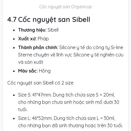
Cốc nguyệt san Organicup
Cốc nguyệt san Sibell
Thương hiệu:
Sibell
Xuất xứ:
Pháp
Thành phần chính:
Silicone y tế do công ty Si-line
Sterne chuyên về lĩnh vực Silicone y tế nghiên cứu
và sản xuất
Màu sắc:
Hồng
Cốc nguyệt san Sibell có 2 size
Size S: 41*47mm. Dung tích chứa size S = 20ml,
cho những bạn chưa sinh hoặc sinh mổ dưới 30
tuổi.
Size L: 46*52mm. Dung tích chứa size L = 30ml,
cho những bạn đã sinh thường hoặc trên 30 tuổi.